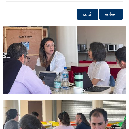
subir
volver