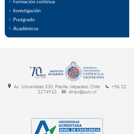
Formación continua
Investigación
Postgrado
Académicos
Av. Universidad 330, Placilla, Valparaiso, Chile
+56 32
2274910
dirqui@pucv.cl