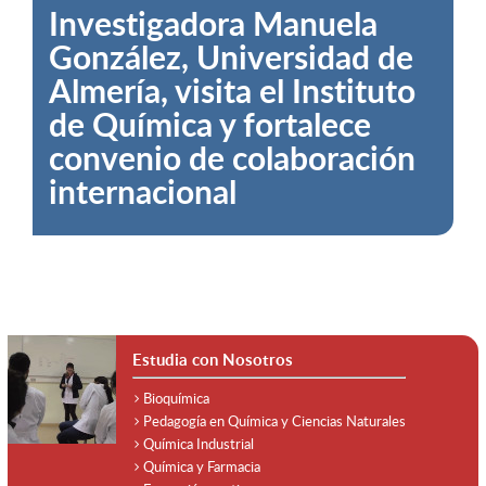
Investigadora Manuela
Crónica: Jornada de
González, Universidad de
autoevaluación
Almería, visita el Instituto
participativa del
de Química y fortalece
Doctorado en Ciencias con
convenio de colaboración
mención en Química
internacional
Estudia con Nosotros
Bioquímica
Pedagogía en Química y Ciencias Naturales
Química Industrial
Química y Farmacia