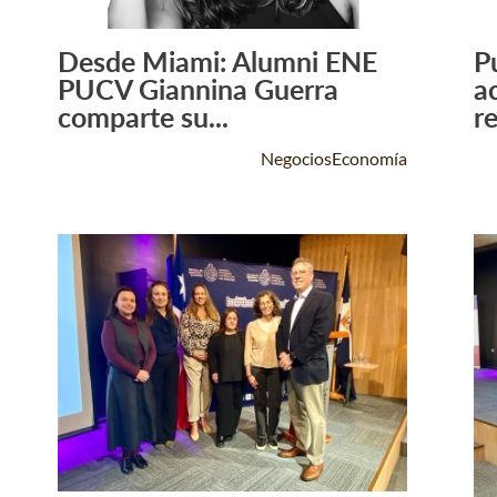
Desde Miami: Alumni ENE
P
Leer Más +
PUCV Giannina Guerra
a
comparte su...
re
NegociosEconomía