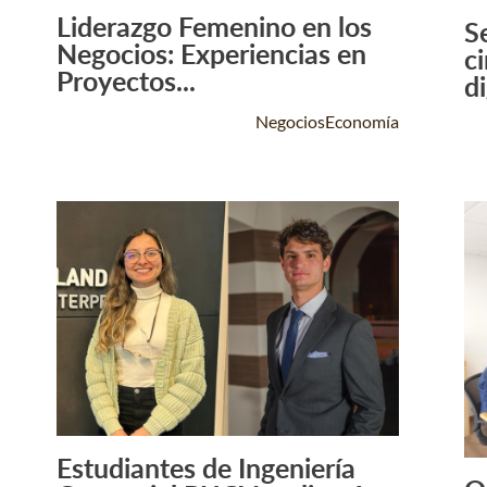
Liderazgo Femenino en los
S
Leer Más +
Negocios: Experiencias en
ci
Proyectos...
di
NegociosEconomía
Estudiantes de Ingeniería
Leer Más +