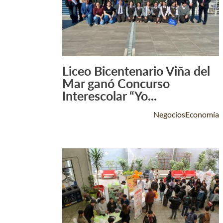
Liceo Bicentenario Viña del
Leer Más +
Mar ganó Concurso
Interescolar “Yo...
NegociosEconomía