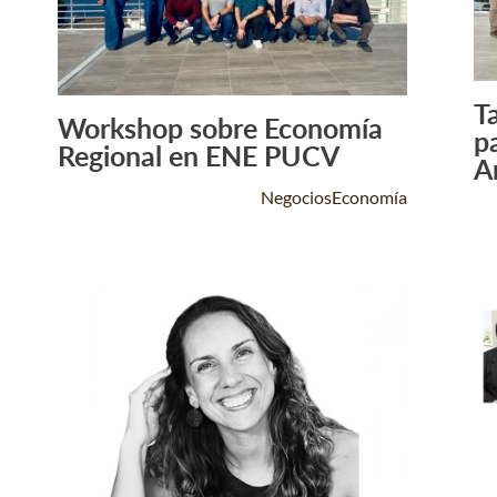
T
Workshop sobre Economía
p
Leer Más +
Regional en ENE PUCV
An
NegociosEconomía