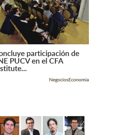
oncluye participación de
Leer Más +
NE PUCV en el CFA
stitute...
NegociosEconomía