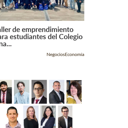
aller de emprendimiento
Leer Más +
ara estudiantes del Colegio
a...
NegociosEconomía