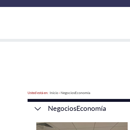
Usted está en:
Inicio
›
NegociosEconomía
NegociosEconomía