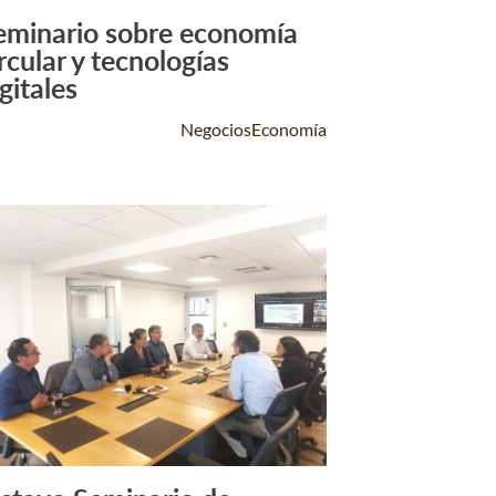
eminario sobre economía
Leer Más +
rcular y tecnologías
gitales
NegociosEconomía