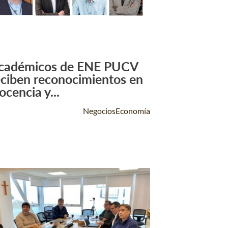
cadémicos de ENE PUCV
Leer Más +
eciben reconocimientos en
ocencia y...
NegociosEconomía