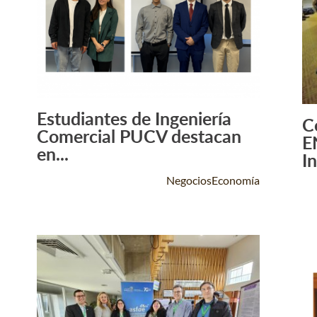
Estudiantes de Ingeniería
C
Leer Más +
Comercial PUCV destacan
E
en...
In
NegociosEconomía