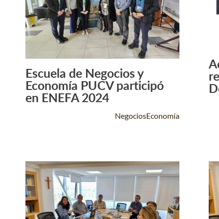
A
Escuela de Negocios y
r
Leer Más +
Economía PUCV participó
D
en ENEFA 2024
NegociosEconomía