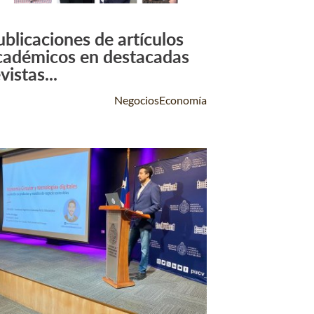
ublicaciones de artículos
Leer Más +
cadémicos en destacadas
vistas...
NegociosEconomía