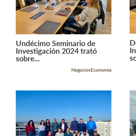
D
Undécimo Seminario de
Leer Más +
I
Investigación 2024 trató
so
sobre...
NegociosEconomía