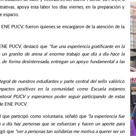
rativas, apoya esta labor los días viernes, en la preparación y
e espacio.
e ENE PUCV, fueron quienes se encargaron de la atención de la
e ENE PUCV, destacó que
"fue una experiencia gratificante en la
 un granito de arena al enorme trabajo que día a día hace la
, de forma desinteresada, entregan un apoyo fundamental a las
egral de nuestros estudiantes y parte central del sello valórico
mpactos positivos en la comunidad; como Escuela estamos
Pastoral PUCV y esperamos poder seguir participando de estas
 de ENE PUCV.
l que participó como voluntaria, señaló que
“la experiencia fue
a a día hay personas que se esfuerzan y hacen un aporte para
egó que
“ver a personas tan solidarias me motiva a querer ser un