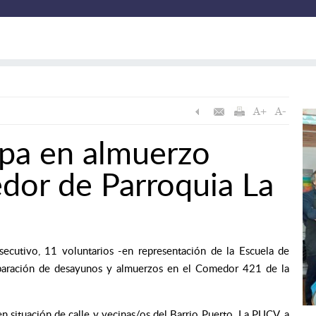
pa en almuerzo
dor de Parroquia La
ecutivo, 11 voluntarios -en representación de la Escuela de
paración de desayunos y almuerzos en el Comedor 421 de la
 situación de calle y vecinas/os del Barrio Puerto. La PUCV, a