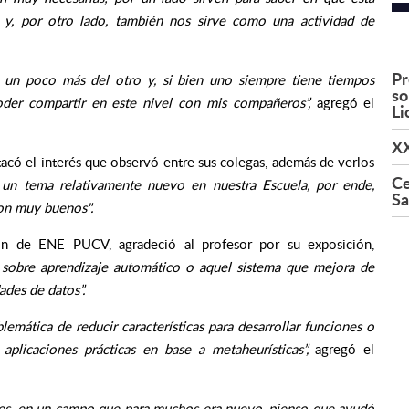
y, por otro lado, también nos sirve como una actividad de
Pr
 un poco más del otro y, si bien uno siempre tiene tiempos
so
oder compartir en este nivel con mis compañeros”,
agregó el
Li
XX
tacó el interés que observó entre sus colegas, además de verlos
Ce
un tema relativamente nuevo en nuestra Escuela, por ende,
Sa
ron muy buenos".
ión de ENE PUCV, agradeció al profesor por su exposición,
 sobre aprendizaje automático o aquel sistema que mejora de
ades de datos”.
lemática de reducir características para desarrollar funciones o
aplicaciones prácticas en base a metaheurísticas”,
agregó el
entes, en un campo que para muchos era nuevo, pienso que ayudó