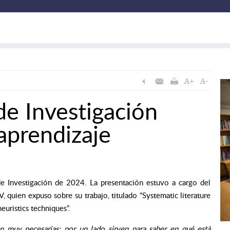
de Investigación
aprendizaje
 de Investigación de 2024. La presentación estuvo a cargo del
quien expuso sobre su trabajo, titulado “Systematic literature
uristics techniques”.
on muy necesarias; por un lado sirven para saber en qué está