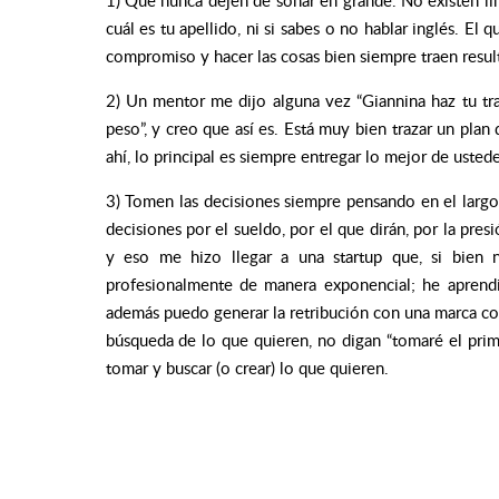
1) Que nunca dejen de soñar en grande. No existen limi
cuál es tu apellido, ni si sabes o no hablar inglés. El 
compromiso y hacer las cosas bien siempre traen result
2) Un mentor me dijo alguna vez “Giannina haz tu tra
peso”, y creo que así es. Está muy bien trazar un plan
ahí, lo principal es siempre entregar lo mejor de ustede
3) Tomen las decisiones siempre pensando en el larg
decisiones por el sueldo, por el que dirán, por la pres
y eso me hizo llegar a una startup que, si bien 
profesionalmente de manera exponencial; he aprend
además puedo generar la retribución con una marca co
búsqueda de lo que quieren, no digan “tomaré el prim
tomar y buscar (o crear) lo que quieren.