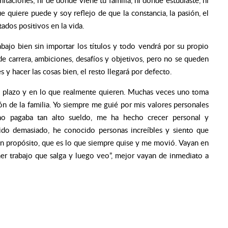
taciones; ni de dónde viene tu familia, ni dónde estudiaste, ni
que quiere puede y soy reflejo de que la constancia, la pasión, el
ados positivos en la vida.
bajo bien sin importar los títulos y todo vendrá por su propio
 de carrera, ambiciones, desafíos y objetivos, pero no se queden
s y hacer las cosas bien, el resto llegará por defecto.
o plazo y en lo que realmente quieren. Muchas veces uno toma
ión de la familia. Yo siempre me guié por mis valores personales
no pagaba tan alto sueldo, me ha hecho crecer personal y
ido demasiado, he conocido personas increíbles y siento que
n propósito, que es lo que siempre quise y me movió. Vayan en
er trabajo que salga y luego veo”, mejor vayan de inmediato a