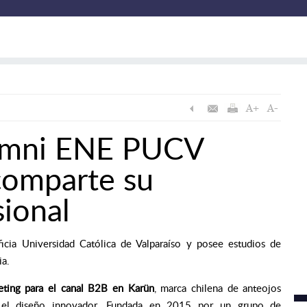
umni ENE PUCV
comparte su
sional
icia Universidad Católica de Valparaíso y posee estudios de
ia.
eting para el canal B2B en Karün
, marca chilena de anteojos
y el diseño innovador. Fundada en 2015 por un grupo de