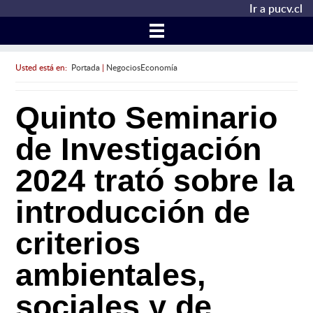
Ir a pucv.cl
Usted está en:
Portada
|
NegociosEconomía
Quinto Seminario
de Investigación
2024 trató sobre la
introducción de
criterios
ambientales,
sociales y de