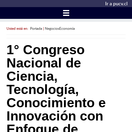
Ir a pucv.cl
Usted está en:
Portada
|
NegociosEconomía
1° Congreso
Nacional de
Ciencia,
Tecnología,
Conocimiento e
Innovación con
Enfoque de