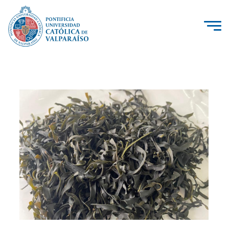
La Universidad
Investigación, Creación e Innovación
PUCV Internacional
Vinculación con el Medio
Admisión
Pregrado
Postgrado
Formación Continua