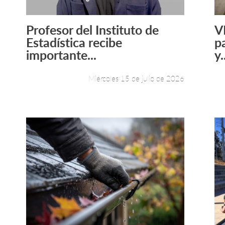
Profesor del Instituto de
V
Leer más +
Estadística recibe
p
importante...
y.
Miércoles 15 de julio de 2026