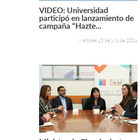
VIDEO: Universidad
Leer más +
participó en lanzamiento de
campaña “Hazte...
Miércoles 15 de julio de 2026