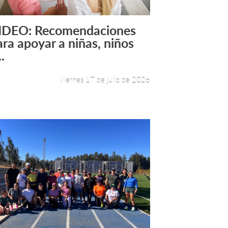
IDEO: Recomendaciones
Leer más +
ara apoyar a niñas, niños
..
Viernes 17 de julio de 2026