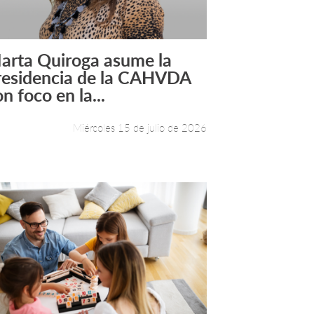
arta Quiroga asume la
Leer más +
residencia de la CAHVDA
n foco en la...
Miércoles 15 de julio de 2026