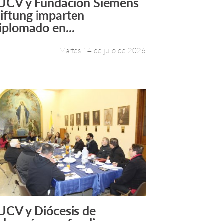
UCV y Fundación Siemens
Leer más +
tiftung imparten
iplomado en...
Martes 14 de julio de 2026
UCV y Diócesis de
Leer más +