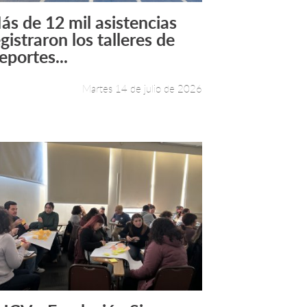
ás de 12 mil asistencias
Leer más +
gistraron los talleres de
eportes...
Martes 14 de julio de 2026