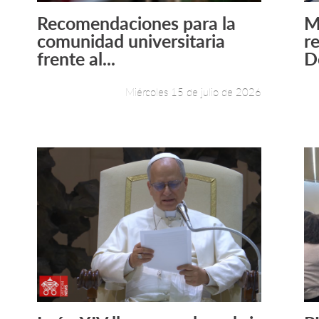
Recomendaciones para la
M
Leer más +
comunidad universitaria
re
frente al...
D
Miércoles 15 de julio de 2026