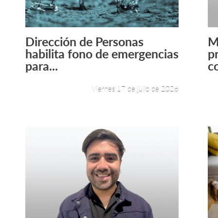
Dirección de Personas
M
Leer más +
habilita fono de emergencias
p
para...
co
Viernes 17 de julio de 2026