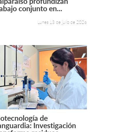
alparaíso profundizan
rabajo conjunto en...
Lunes 13 de julio de 2026
iotecnología de
Leer más +
anguardia: Investigación