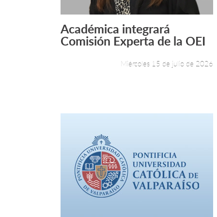
Académica integrará
Leer más +
Comisión Experta de la OEI
Miércoles 15 de julio de 2026