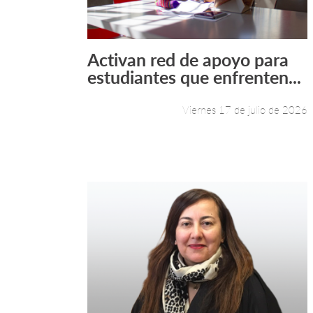
Activan red de apoyo para
Leer más +
estudiantes que enfrenten...
Viernes 17 de julio de 2026