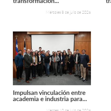
transformación...
t
Miércoles 8 de julio de 2026
Impulsan vinculación entre
Leer más +
academia e industria para...
Viernes 10 de julio de 2026