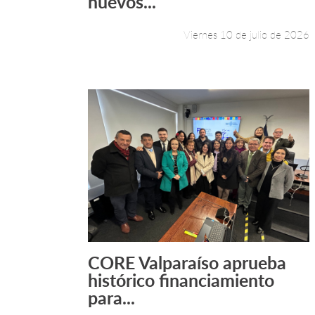
nuevos...
Viernes 10 de julio de 2026
CORE Valparaíso aprueba
Leer más +
histórico financiamiento
para...