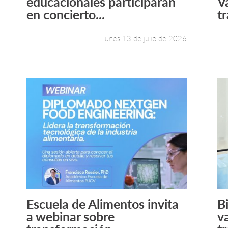
educacionales participarán
V
en concierto...
t
Lunes 13 de julio de 2026
Escuela de Alimentos invita
B
Leer más +
a webinar sobre
v