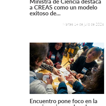
Ministra de Ciencia destaca
Leer más +
a CREAS como un modelo
exitoso de...
Martes 14 de julio de 2026
Encuentro pone foco en la
Leer más +