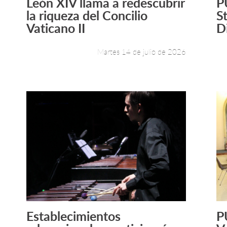
León XIV llama a redescubrir
P
Leer más +
la riqueza del Concilio
S
Vaticano II
D
Martes 14 de julio de 2026
Establecimientos
P
Leer más +