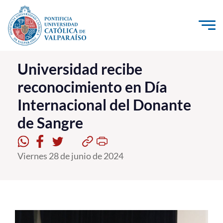
Click acá para ir directamente al contenido
La Universidad
Universidad recibe
reconocimiento en Día
Investigación, Creación e Innovación
Internacional del Donante
PUCV Internacional
de Sangre
Vinculación con el Medio
Admisión
Viernes 28 de junio de 2024
Pregrado
Postgrado
Formación Continua