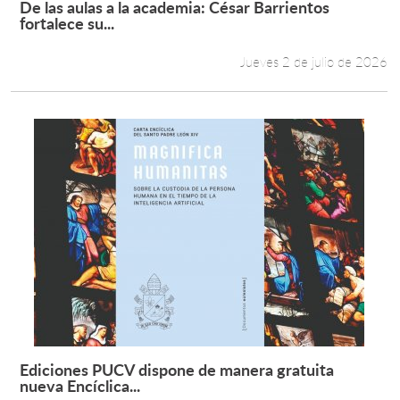
De las aulas a la academia: César Barrientos
Leer más +
fortalece su...
Estudiantes
Jueves 2 de julio de 2026
Académicos
Funcionarios
Alumni
English
Ediciones PUCV dispone de manera gratuita
Leer más +
nueva Encíclica...