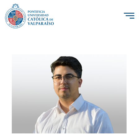
La Universidad
Investigación, Creación e Innovación
PUCV Internacional
Vinculación con el Medio
Admisión
Pregrado
Postgrado
Formación Continua