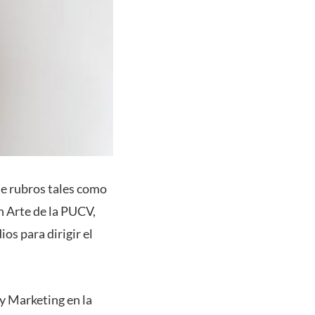
de rubros tales como
en Arte de la PUCV,
os para dirigir el
y Marketing en la