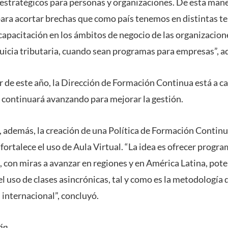
estratégicos para personas y organizaciones. De esta man
para acortar brechas que como país tenemos en distintas t
 capacitación en los ámbitos de negocio de las organizacion
quicia tributaria, cuando sean programas para empresas”, ad
 de este año, la Dirección de Formación Continua está a ca
 continuará avanzando para mejorar la gestión.
, además, la creación de una Política de Formación Continua
y fortalece el uso de Aula Virtual. “La idea es ofrecer progr
, con miras a avanzar en regiones y en América Latina, pot
l uso de clases asincrónicas, tal y como es la metodología d
 internacional”, concluyó.
án