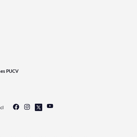
nes PUCV
cl