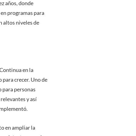
iez años, donde
l en programas para
 altos niveles de
 Continua en la
o para crecer. Uno de
to para personas
relevantes y así
complementó.
to en ampliar la