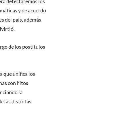
era detectaremos los
emáticas y de acuerdo
es del país, además
virtió.
rgo de los postítulos
 que unifica los
amas con hitos
enciando la
e las distintas