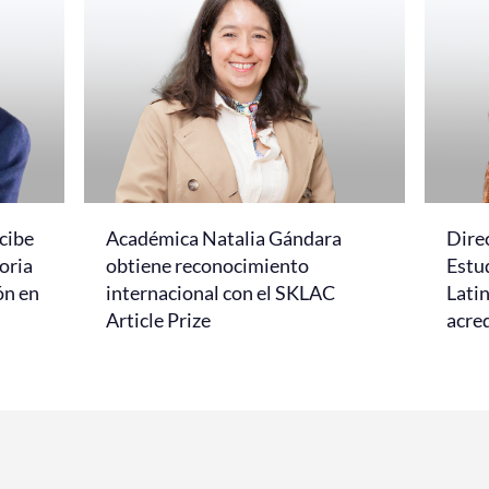
cibe
Académica Natalia Gándara
Dire
oria
obtiene reconocimiento
Estud
ón en
internacional con el SKLAC
Lati
Article Prize
acred