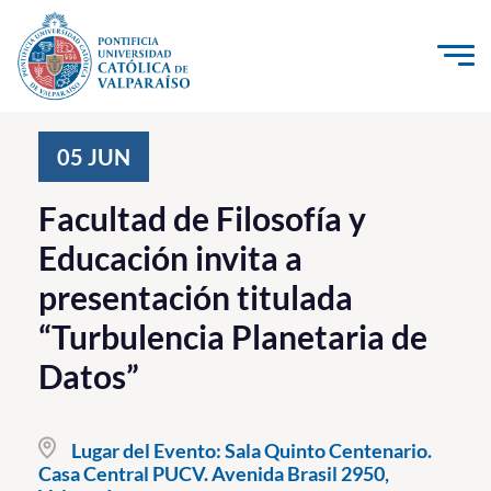
Click acá para ir directamente al contenido
La Universidad
05
JUN
Investigación, Creación e Innovación
Facultad de Filosofía y
PUCV Internacional
Educación invita a
Vinculación con el Medio
presentación titulada
“Turbulencia Planetaria de
Admisión
Datos”
Pregrado
Postgrado
Lugar del Evento:
Sala Quinto Centenario.
Casa Central PUCV. Avenida Brasil 2950,
Formación Continua