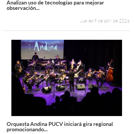
Analizan uso de tecnologías para mejorar
Leer más +
observación...
Estudiantes
Jueves 9 de abril de 2026
Académicos
Funcionarios
Alumni
English
Orquesta Andina PUCV iniciará gira regional
Leer más +
promocionando...