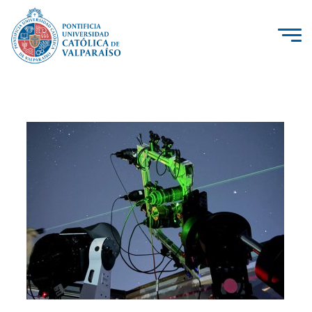
La Universidad
Investigación, Creación e Innovación
PUCV Internacional
Vinculación con el Medio
Admisión
Pregrado
Postgrado
Formación Continua