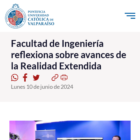
Click acá para ir directamente al contenido
La Universidad
Facultad de Ingeniería
reflexiona sobre avances de
Investigación, Creación e Innovación
la Realidad Extendida
PUCV Internacional
Vinculación con el Medio
Lunes 10 de junio de 2024
Admisión
Pregrado
Postgrado
Formación Continua