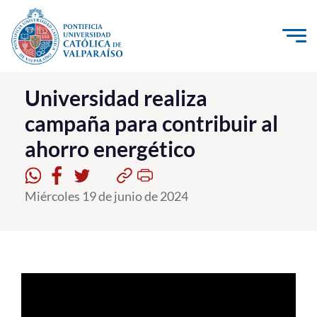
Click acá para ir directamente al contenido
La Universidad
Universidad realiza
campaña para contribuir al
Investigación, Creación e Innovación
ahorro energético
PUCV Internacional
Vinculación con el Medio
Miércoles 19 de junio de 2024
Admisión
Pregrado
Postgrado
Formación Continua