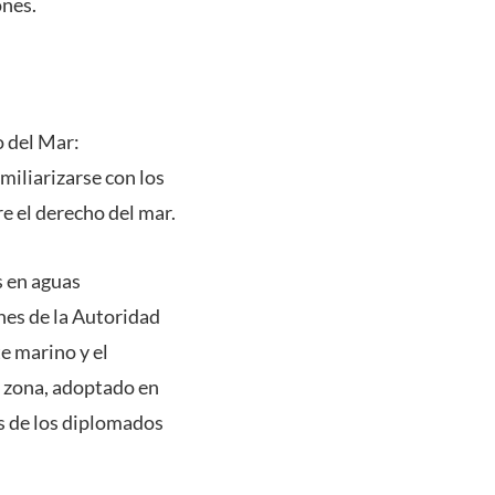
ones.
o del Mar:
amiliarizarse con los
re el derecho del mar.
 en aguas
nes de la Autoridad
e marino y el
a zona, adoptado en
s de los diplomados