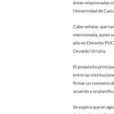
áreas relacionadas co
Universidad de Caxias
Cabe señalar, que tam
mencionada, quien se
año en Derecho PUCV,
Osvaldo Urrutia.
El propósito principa
entre las institucion
firmar un convenio d
acuerdo y se planific
Se espera que en ago