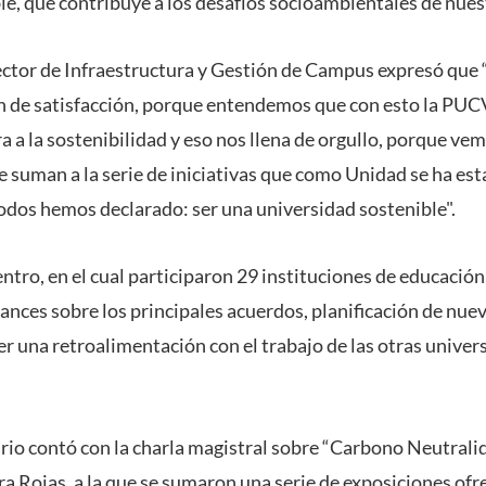
le, que contribuye a los desafíos socioambientales de nues
ector de Infraestructura y Gestión de Campus expresó que “
n de satisfacción, porque entendemos que con esto la PUC
a a la sostenibilidad y eso nos llena de orgullo, porque ve
 suman a la serie de iniciativas que como Unidad se ha es
todos hemos declarado: ser una universidad sostenible".
tro, en el cual participaron 29 instituciones de educación,
vances sobre los principales acuerdos, planificación de nue
er una retroalimentación con el trabajo de las otras unive
io contó con la charla magistral sobre “Carbono Neutralid
ra Rojas, a la que se sumaron una serie de exposiciones ofr