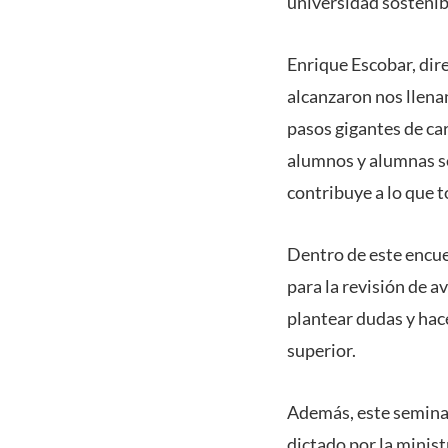
universidad sostenib
Enrique Escobar, dir
alcanzaron nos llena
pasos gigantes de car
alumnos y alumnas se
contribuye a lo que 
Dentro de este encuen
para la revisión de a
plantear dudas y hac
superior.
Además, este seminar
dictado por la minist