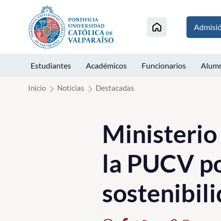
Click acá para ir directamente al contenido
Admisi
Estudiantes
Académicos
Funcionarios
Alum
Inicio
Noticias
Destacadas
Ministerio
la PUCV po
sostenibil