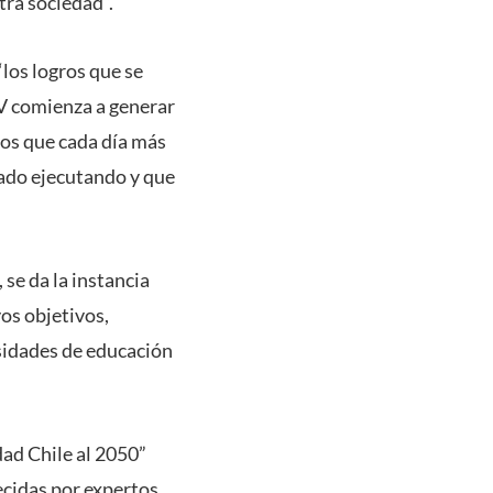
tra sociedad”.
los logros que se
V comienza a generar
mos que cada día más
tado ejecutando y que
 se da la instancia
vos objetivos,
rsidades de educación
ad Chile al 2050”
ecidas por expertos