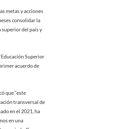
las metas y acciones
meses consolidar la
 superior del país y
 “Educación Superior
 primer acuerdo de
có que “este
ración transversal de
mado en el 2021, ha
rnos en una