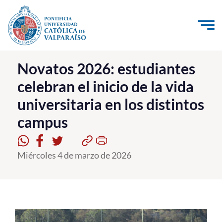
Click acá para ir directamente al contenido
La Universidad
Novatos 2026: estudiantes
celebran el inicio de la vida
Investigación, Creación e Innovación
universitaria en los distintos
PUCV Internacional
campus
Vinculación con el Medio
Admisión
Miércoles 4 de marzo de 2026
Pregrado
Postgrado
Formación Continua