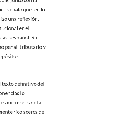
ico señaló que "en lo
izó una reflexión,
tucional en el
 caso español. Su
o penal, tributario y
ropósitos
 texto definitivo del
ponencias lo
ores miembros de la
ente rico acerca de