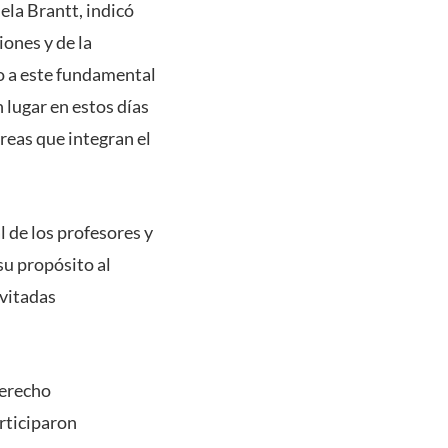
ela Brantt, indicó
ones y de la
o a este fundamental
 lugar en estos días
reas que integran el
 de los profesores y
su propósito al
nvitadas
derecho
rticiparon