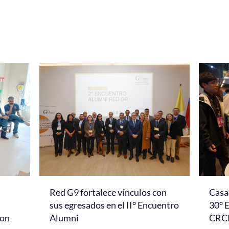
Red G9 fortalece vínculos con
Casa 
l
sus egresados en el II° Encuentro
30° 
con
Alumni
CRC