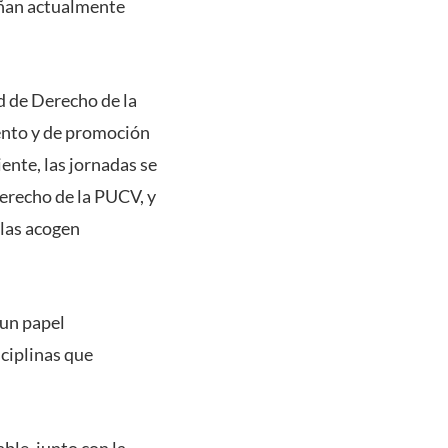
eñan actualmente
d de Derecho de la
iento y de promoción
iente, las jornadas se
Derecho de la PUCV, y
 las acogen
 un papel
sciplinas que
ble, junto con la