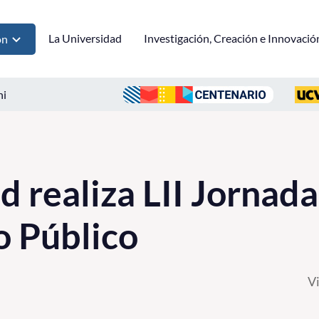
La Universidad
Investigación, Creación e Innovació
ón
ni
d realiza LII Jornad
o Público
V