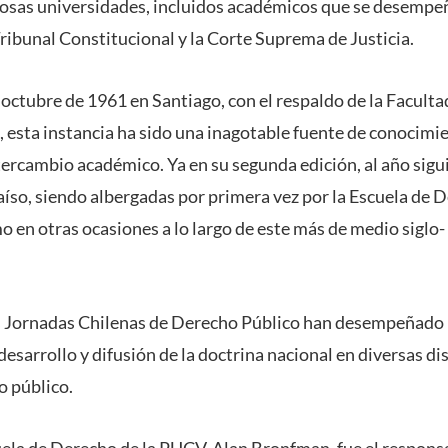
osas universidades, incluidos académicos que se desemp
ribunal Constitucional y la Corte Suprema de Justicia.
 octubre de 1961 en Santiago, con el respaldo de la Faculta
, esta instancia ha sido una inagotable fuente de conocim
intercambio académico. Ya en su segunda edición, al año sigu
aíso, siendo albergadas por primera vez por la Escuela de 
 en otras ocasiones a lo largo de este más de medio siglo-
as Jornadas Chilenas de Derecho Público han desempeñado
esarrollo y difusión de la doctrina nacional en diversas di
 público.
uela de Derecho de la PUCV, Alan Bronfman, fue el responsa