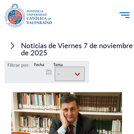
La Universidad
Noticias de Viernes 7 de noviembre
Investigación, Creación e Innovación
de 2025
PUCV Internacional
Filtrar por:
Fecha
Tema
Vinculación con el Medio
Admisión
Pregrado
Postgrado
Formación Continua