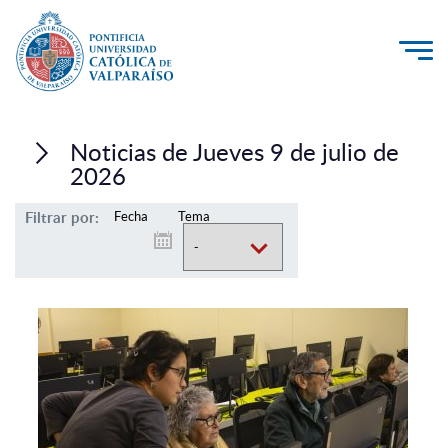
La Universidad
Noticias de Jueves 9 de julio de
Investigación, Creación e Innovación
2026
PUCV Internacional
Filtrar por:
Fecha
Tema
Vinculación con el Medio
Admisión
Pregrado
Postgrado
Formación Continua