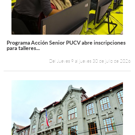
Estudiantes
Académicos
Funcionarios
Programa Acción Senior PUCV abre inscripciones
Leer más +
para talleres...
Alumni
Del Jueves 9 al jueves 30 de julio de 2026
English