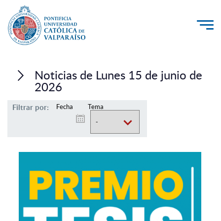
La Universidad
Noticias de Lunes 15 de junio de
Investigación, Creación e Innovación
2026
PUCV Internacional
Filtrar por:
Fecha
Tema
Vinculación con el Medio
Admisión
Pregrado
Postgrado
Formación Continua