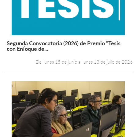
Estudiantes
Académicos
Funcionarios
Segunda Convocatoria (2026) de Premio "Tesis
Leer más +
con Enfoque de...
Alumni
Del lunes 15 de junio al lunes 13 de julio de 2026
English