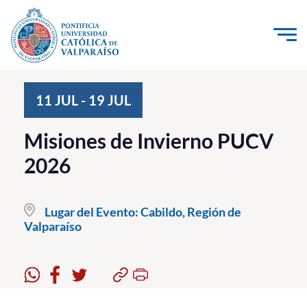
Click acá para ir directamente al contenido
La Universidad
11
JUL
-
19
JUL
Investigación, Creación e Innovación
Misiones de Invierno PUCV
PUCV Internacional
2026
Vinculación con el Medio
Lugar del Evento:
Cabildo, Región de
Admisión
Valparaíso
Pregrado
Postgrado
Formación Continua