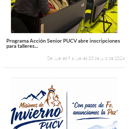
Estudiantes
Académicos
Funcionarios
Programa Acción Senior PUCV abre inscripciones
Leer más +
para talleres...
Alumni
Del Jueves 9 al jueves 30 de julio de 2026
English