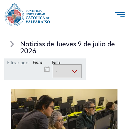
La Universidad
Noticias de Jueves 9 de julio de
Investigación, Creación e Innovación
2026
PUCV Internacional
Filtrar por:
Fecha
Tema
Vinculación con el Medio
Admisión
Pregrado
Postgrado
Formación Continua