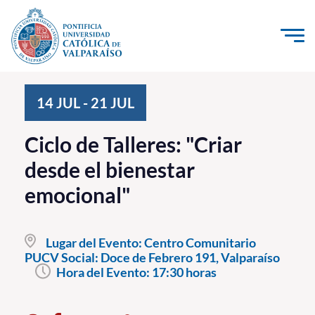
Click acá para ir directamente al contenido
La Universidad
14
JUL
-
21
JUL
Investigación, Creación e Innovación
Ciclo de Talleres: "Criar
PUCV Internacional
desde el bienestar
Vinculación con el Medio
emocional"
Admisión
Lugar del Evento:
Centro Comunitario
Pregrado
PUCV Social: Doce de Febrero 191, Valparaíso
Hora del Evento:
17:30 horas
Postgrado
Formación Continua