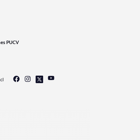
nes PUCV
cl