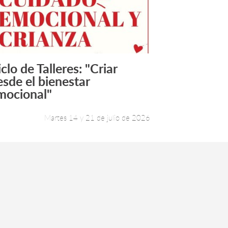
clo de Talleres: "Criar
Leer más +
esde el bienestar
mocional"
Martes 14 y 21 de julio de 2026