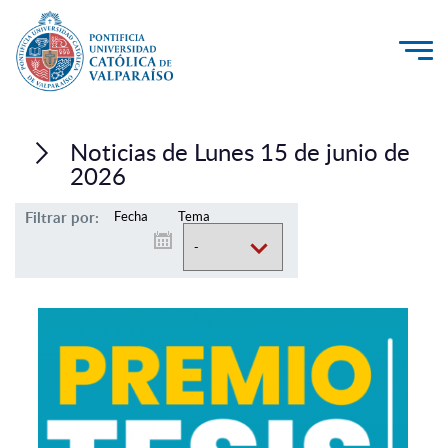
La Universidad
Noticias de Lunes 15 de junio de
Investigación, Creación e Innovación
2026
PUCV Internacional
Filtrar por:
Fecha
Tema
Vinculación con el Medio
Admisión
Pregrado
Postgrado
Formación Continua