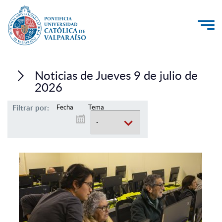
La Universidad
Noticias de Jueves 9 de julio de
Investigación, Creación e Innovación
2026
PUCV Internacional
Filtrar por:
Fecha
Tema
Vinculación con el Medio
Admisión
Pregrado
Postgrado
Formación Continua