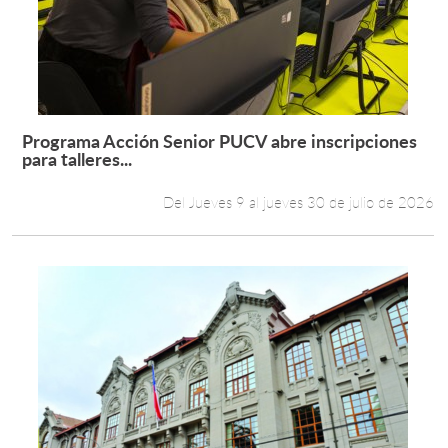
Estudiantes
Académicos
Funcionarios
Programa Acción Senior PUCV abre inscripciones
Leer más +
para talleres...
Alumni
Del Jueves 9 al jueves 30 de julio de 2026
English