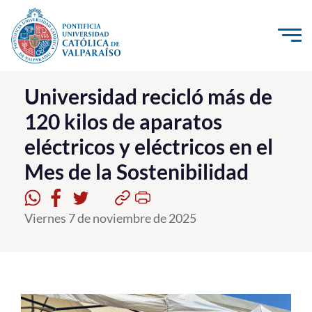
Click acá para ir directamente al contenido
La Universidad
Universidad recicló más de
120 kilos de aparatos
Investigación, Creación e Innovación
eléctricos y eléctricos en el
PUCV Internacional
Mes de la Sostenibilidad
Vinculación con el Medio
Admisión
Viernes 7 de noviembre de 2025
Pregrado
Postgrado
Formación Continua