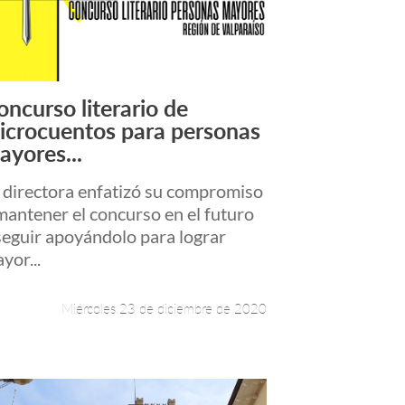
oncurso literario de
Leer más +
icrocuentos para personas
ayores...
 directora enfatizó su compromiso
mantener el concurso en el futuro
seguir apoyándolo para lograr
yor...
Miércoles 23 de diciembre de 2020