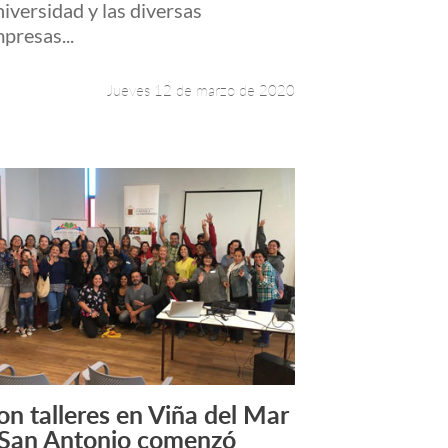
iversidad y las diversas
presas...
Jueves 12 de marzo de 2020
on talleres en Viña del Mar
Leer más +
 San Antonio comenzó