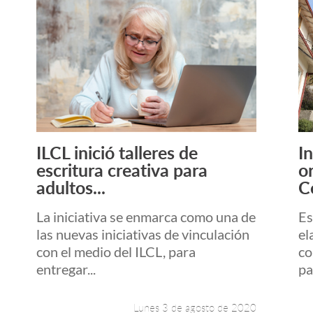
ILCL inició talleres de
I
Leer más +
escritura creativa para
o
adultos...
C
La iniciativa se enmarca como una de
Es
las nuevas iniciativas de vinculación
el
con el medio del ILCL, para
co
entregar...
pa
Lunes 3 de agosto de 2020