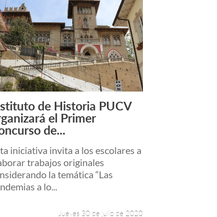
nstituto de Historia PUCV
Leer más +
rganizará el Primer
oncurso de...
ta iniciativa invita a los escolares a
aborar trabajos originales
nsiderando la temática “Las
ndemias a lo...
Jueves 30 de julio de 2020