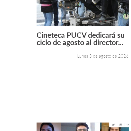
Cineteca PUCV dedicará su
Leer más +
ciclo de agosto al director...
Lunes 3 de agosto de 2026