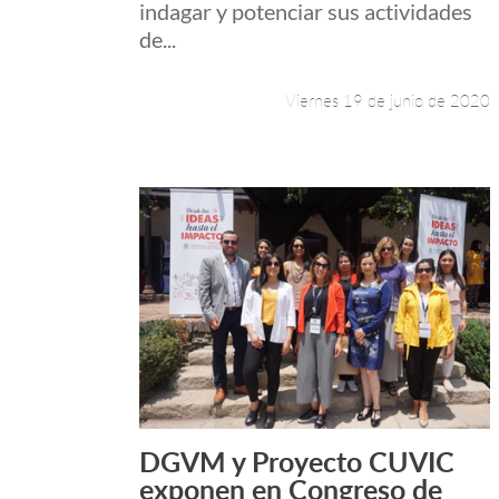
indagar y potenciar sus actividades
de...
Viernes 19 de junio de 2020
DGVM y Proyecto CUVIC
Leer más +
exponen en Congreso de