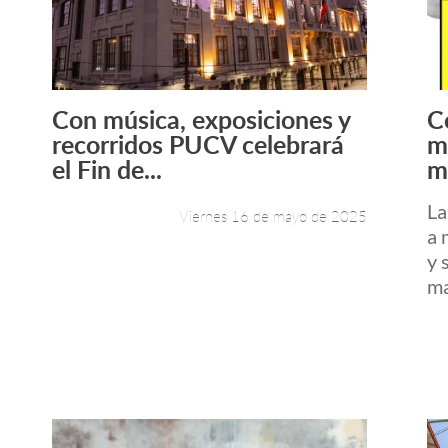
Con música, exposiciones y
C
Leer más +
recorridos PUCV celebrará
m
el Fin de...
m
La
Viernes 16 de mayo de 2025
a 
y 
ma