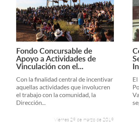
Fondo Concursable de
C
Leer más +
Apoyo a Actividades de
S
Vinculación con el...
In
Con la finalidad central de incentivar
El
aquellas actividades que involucren
Po
el trabajo con la comunidad, la
Va
Dirección...
se
Viernes 29 de marzo de 2019