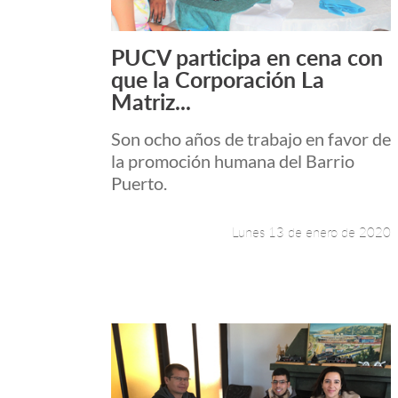
PUCV participa en cena con
Leer más +
que la Corporación La
Matriz...
Son ocho años de trabajo en favor de
la promoción humana del Barrio
Puerto.
Lunes 13 de enero de 2020