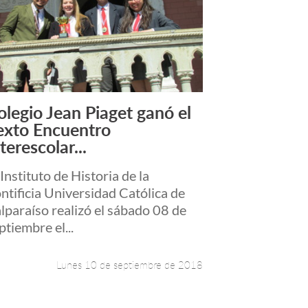
olegio Jean Piaget ganó el
Leer más +
exto Encuentro
terescolar...
 Instituto de Historia de la
ntificia Universidad Católica de
lparaíso realizó el sábado 08 de
ptiembre el...
Lunes 10 de septiembre de 2018