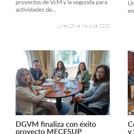
proyectos de VcM y la segunda para
Un
actividades de...
em
Lunes 25 de mayo de 2020
DGVM finaliza con éxito
C
Leer más +
proyecto MECESUP
y