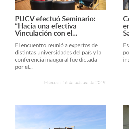
PUCV efectuó Seminario:
C
Leer más +
“Hacia una efectiva
e
Vinculación con el...
S
El encuentro reunió a expertos de
Es
distintas universidades del país y la
po
conferencia inaugural fue dictada
in
por el...
Miércoles 16 de octubre de 2019