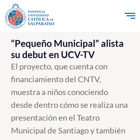
Click acá para ir directamente al contenido
La Universidad
“Pequeño Municipal” alista
su debut en UCV-TV
Investigación, Creación e Innovación
PUCV Internacional
El proyecto, que cuenta con
Vinculación con el Medio
financiamiento del CNTV,
muestra a niños conociendo
Admisión
desde dentro cómo se realiza una
Pregrado
presentación en el Teatro
Postgrado
Municipal de Santiago y también
Formación Continua