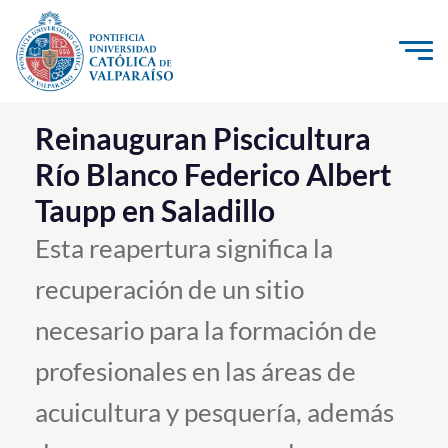
Click acá para ir directamente al contenido
La Universidad
Reinauguran Piscicultura
Río Blanco Federico Albert
Investigación, Creación e Innovación
Taupp en Saladillo
PUCV Internacional
Vinculación con el Medio
Esta reapertura significa la
recuperación de un sitio
Admisión
necesario para la formación de
Pregrado
profesionales en las áreas de
Postgrado
acuicultura y pesquería, además
Formación Continua