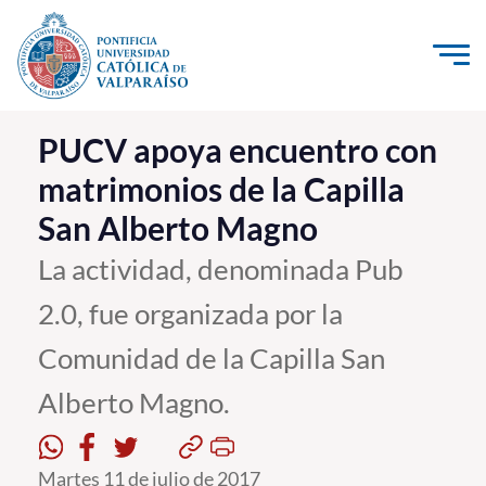
Click acá para ir directamente al contenido
La Universidad
PUCV apoya encuentro con
matrimonios de la Capilla
Investigación, Creación e Innovación
San Alberto Magno
PUCV Internacional
Vinculación con el Medio
La actividad, denominada Pub
2.0, fue organizada por la
Admisión
Comunidad de la Capilla San
Pregrado
Alberto Magno.
Postgrado
Formación Continua
Martes 11 de julio de 2017