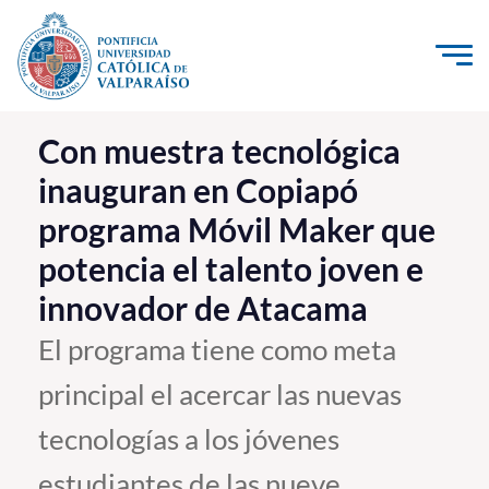
Click acá para ir directamente al contenido
La Universidad
Con muestra tecnológica
inauguran en Copiapó
Investigación, Creación e Innovación
programa Móvil Maker que
PUCV Internacional
potencia el talento joven e
Vinculación con el Medio
innovador de Atacama
Admisión
El programa tiene como meta
principal el acercar las nuevas
Pregrado
tecnologías a los jóvenes
Postgrado
Formación Continua
estudiantes de las nueve