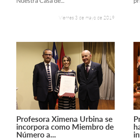
Nuestra Casa de...
pr
Viernes 3 de mayo de 2019
Profesora Ximena Urbina se
P
Leer más +
incorpora como Miembro de
h
Número a...
i