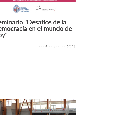
eminario "Desafíos de la
Leer más +
emocracia en el mundo de
oy"
Lunes 5 de abril de 2021