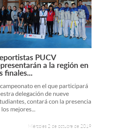
eportistas PUCV
Leer más +
epresentarán a la región en
s finales...
 campeonato en el que participará
estra delegación de nueve
tudiantes, contará con la presencia
 los mejores...
Miércoles 2 de octubre de 2019