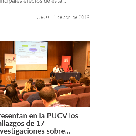
incipales efectos de esta...
Jueves 11 de abril de 2019
resentan en la PUCV los
Leer más +
allazgos de 17
nvestigaciones sobre...