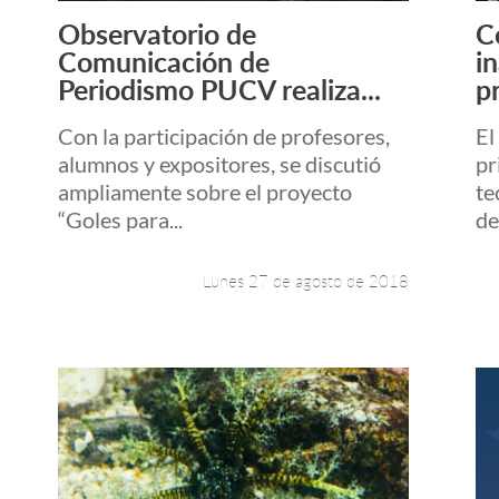
Observatorio de
C
Leer más +
Comunicación de
i
Periodismo PUCV realiza...
p
Con la participación de profesores,
El
alumnos y expositores, se discutió
pr
ampliamente sobre el proyecto
te
“Goles para...
de
Lunes 27 de agosto de 2018