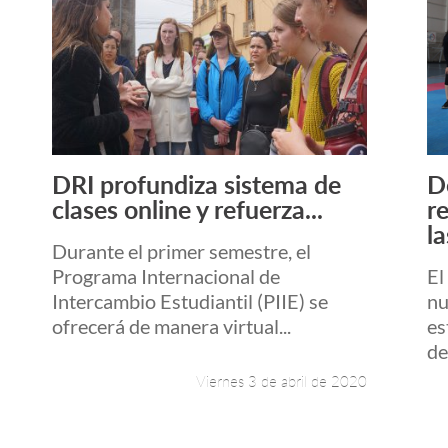
DRI profundiza sistema de
D
Leer más +
clases online y refuerza...
r
la
Durante el primer semestre, el
Programa Internacional de
El
Intercambio Estudiantil (PIIE) se
nu
ofrecerá de manera virtual...
es
de
Viernes 3 de abril de 2020