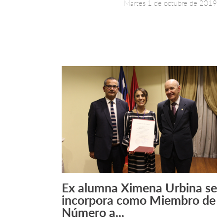
Martes 1 de octubre de 2019
Ex alumna Ximena Urbina se
Leer más +
incorpora como Miembro de
Número a...