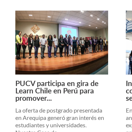
PUCV participa en gira de
I
Leer más +
Learn Chile en Perú para
c
promover...
se
La oferta de postgrado presentada
En
en Arequipa generó gran interés en
an
estudiantes y universidades.
ex