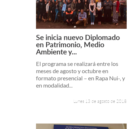
Se inicia nuevo Diplomado
Leer más +
en Patrimonio, Medio
Ambiente y...
El programa se realizará entre los
meses de agosto y octubre en
formato presencial – en Rapa Nui-, y
en modalidad...
Lunes 13 de agosto de 2018