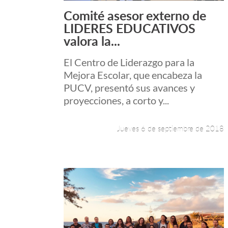
Comité asesor externo de
Leer más +
LIDERES EDUCATIVOS
valora la...
El Centro de Liderazgo para la
Mejora Escolar, que encabeza la
PUCV, presentó sus avances y
proyecciones, a corto y...
Jueves 6 de septiembre de 2018