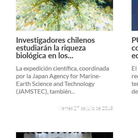
Investigadores chilenos
P
Leer más +
estudiarán la riqueza
c
biológica en los...
e
La expedición científica, coordinada
El
por la Japan Agency for Marine-
re
Earth Science and Technology
te
(JAMSTEC), también...
de
Viernes 27 de julio de 2018