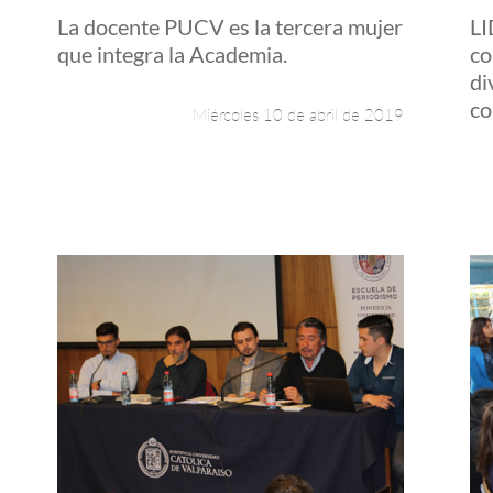
La docente PUCV es la tercera mujer
L
que integra la Academia.
co
di
co
Miércoles 10 de abril de 2019