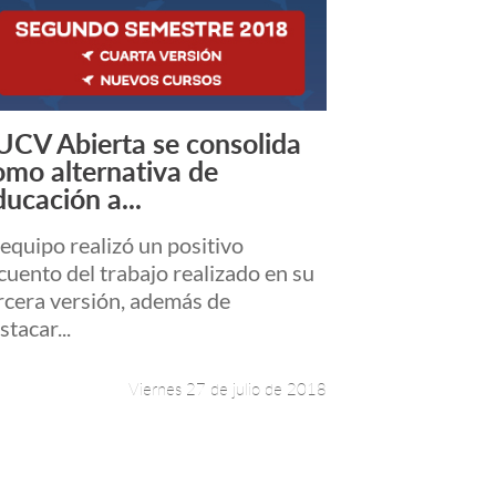
UCV Abierta se consolida
Leer más +
omo alternativa de
ducación a...
 equipo realizó un positivo
cuento del trabajo realizado en su
rcera versión, además de
stacar...
Viernes 27 de julio de 2018