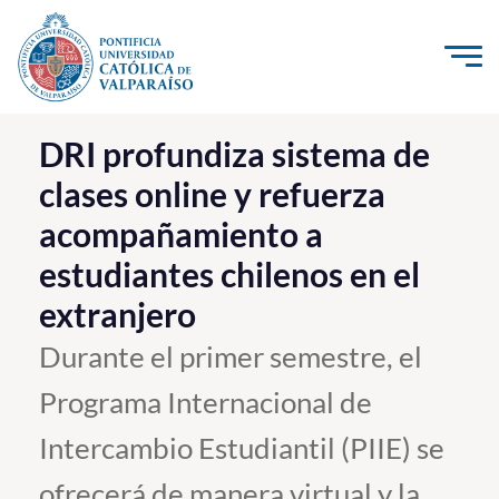
Click acá para ir directamente al contenido
La Universidad
DRI profundiza sistema de
clases online y refuerza
Investigación, Creación e Innovación
acompañamiento a
PUCV Internacional
estudiantes chilenos en el
Vinculación con el Medio
extranjero
Admisión
Durante el primer semestre, el
Programa Internacional de
Pregrado
Intercambio Estudiantil (PIIE) se
Postgrado
Formación Continua
ofrecerá de manera virtual y la