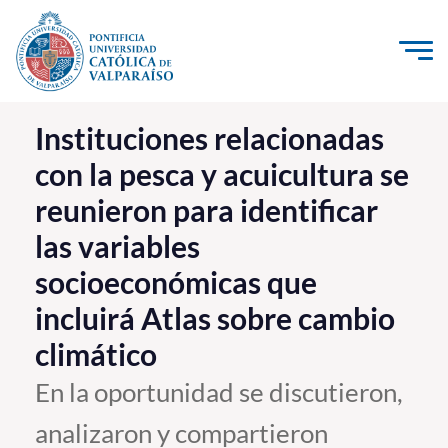
Click acá para ir directamente al contenido
La Universidad
Instituciones relacionadas
con la pesca y acuicultura se
Investigación, Creación e Innovación
reunieron para identificar
PUCV Internacional
las variables
Vinculación con el Medio
socioeconómicas que
Admisión
incluirá Atlas sobre cambio
climático
Pregrado
En la oportunidad se discutieron,
Postgrado
analizaron y compartieron
Formación Continua