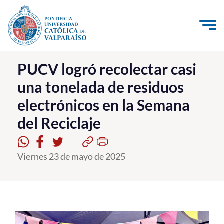
Click acá para ir directamente al contenido
La Universidad
PUCV logró recolectar casi
una tonelada de residuos
Investigación, Creación e Innovación
electrónicos en la Semana
PUCV Internacional
del Reciclaje
Vinculación con el Medio
Admisión
Viernes 23 de mayo de 2025
Pregrado
Postgrado
Formación Continua