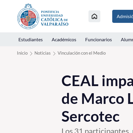
Click acá para ir directamente al contenido
Admisi
Estudiantes
Académicos
Funcionarios
Alum
Inicio
Noticias
Vinculación con el Medio
CEAL impa
de Marco L
Sercotec
Los 31 participantes,