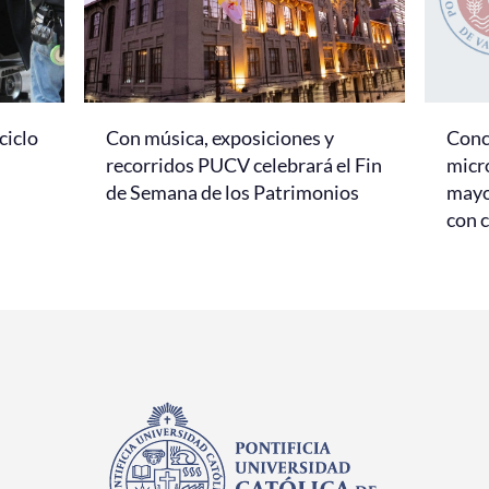
ciclo
Con música, exposiciones y
Conc
recorridos PUCV celebrará el Fin
micr
de Semana de los Patrimonios
mayo
con c