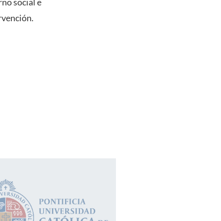
no social e
ervención.