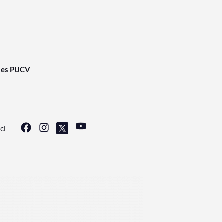
nes PUCV
cl