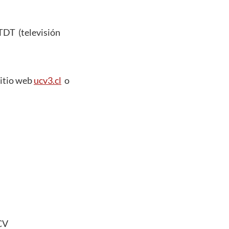
 TDT (televisión
 sitio web
ucv3.cl
o
UCV