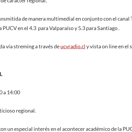
 de carácter regional.
ransmitida de manera multimedial en conjunto con el canal
 la PUCV en el 4.3 para Valparaíso y 5.3 para Santiago .
a vía streming a través de
ucvradio.cl
y vista on line en el
L
0 a 14:00
icioso regional.
con un especial interés en el acontecer académico de la P