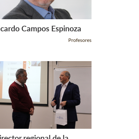
icardo Campos Espinoza
Leer Más +
Profesores
irector regional de la