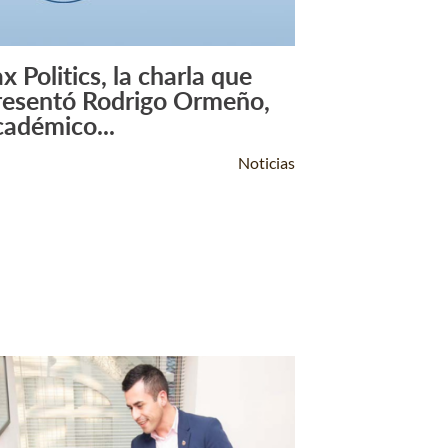
x Politics, la charla que
Leer Más +
resentó Rodrigo Ormeño,
cadémico...
Noticias