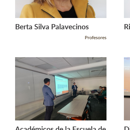
Berta Silva Palavecinos
R
Leer Más +
Profesores
Académicos de la Escuela de
D