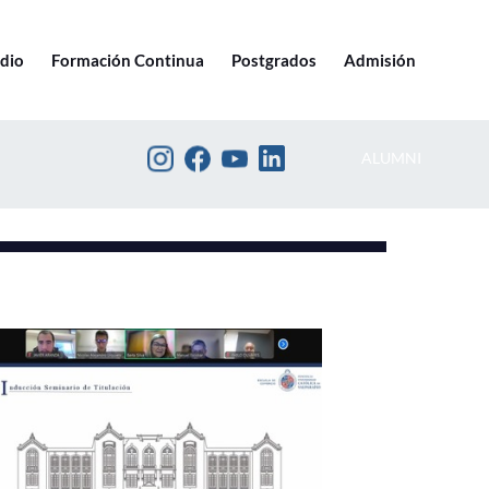
Ir a pucv.cl
edio
Formación Continua
Postgrados
Admisión
ALUMNI