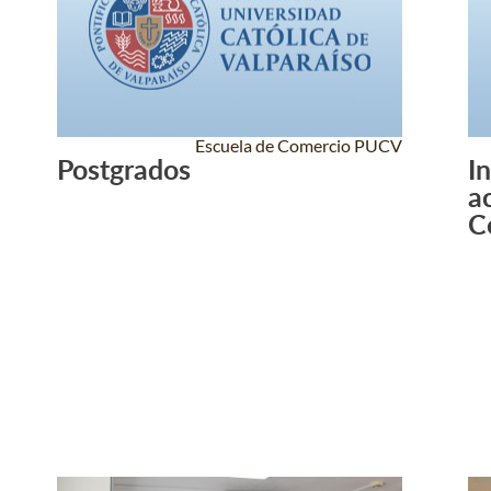
Escuela de Comercio PUCV
Postgrados
I
Leer Más +
a
C