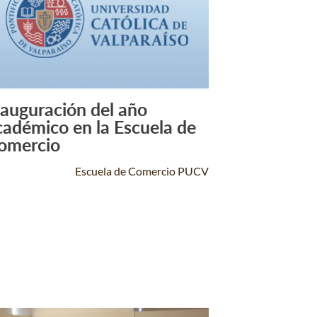
nauguración del año
Leer Más +
cadémico en la Escuela de
omercio
Escuela de Comercio PUCV