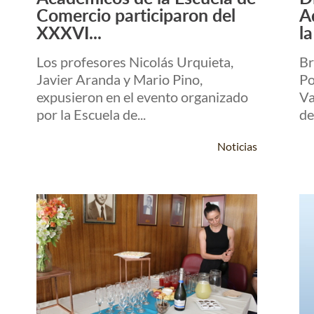
Leer Más +
Comercio participaron del
A
XXXVI...
la
Los profesores Nicolás Urquieta,
Br
Javier Aranda y Mario Pino,
Po
expusieron en el evento organizado
Va
por la Escuela de...
de 
Noticias