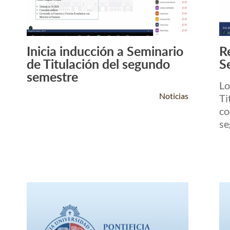
Inicia inducción a Seminario
R
Leer Más +
de Titulación del segundo
S
semestre
Lo
Noticias
Ti
co
se