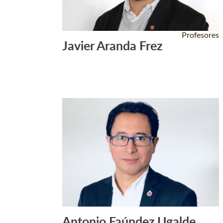
Profesores
Javier Aranda Frez
Leer Más +
Antonio Faúndez Ugalde