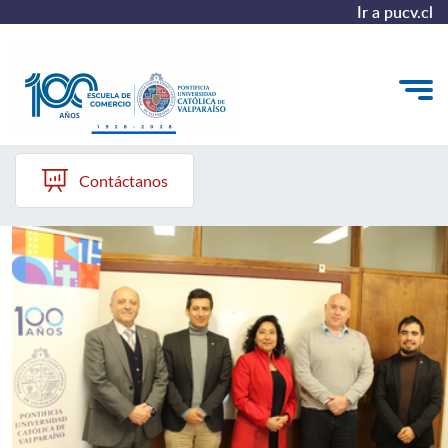
Ir a pucv.cl
Escuela de Comercio PUCV
Quiénes somos
Contáctanos
Vinculación con el Medio
Formación Continua
Postgrados
Admisión
ALUMNI