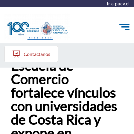
Ir a pucv.cl
Académico de la
Quiénes somos
Contáctanos
Escuela de
Vinculación con el Medio
Comercio
Formación Continua
fortalece vínculos
Postgrados
con universidades
Admisión
de Costa Rica y
ALUMNI
expone en