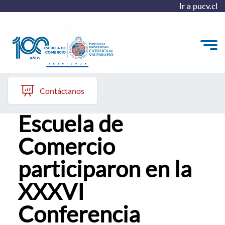
Ir a pucv.cl
Lima, Perú
Quiénes somos
Contáctanos
Académicos de la
Vinculación con el Medio
Escuela de
Formación Continua
Comercio
Postgrados
participaron en la
Admisión
XXXVI
Conferencia
ALUMNI