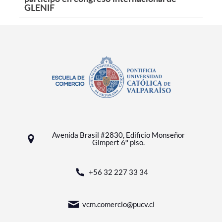
GLENIF
Avenida Brasil #2830, Edificio Monseñor
Gimpert 6º piso.
+56 32 227 33 34
vcm.comercio@pucv.cl