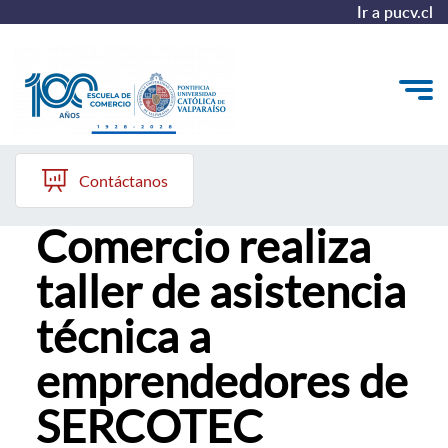
Ir a pucv.cl
Casa Central PUCV
Quiénes somos
Contáctanos
Escuela de
Vinculación con el Medio
Comercio realiza
Formación Continua
taller de asistencia
Postgrados
técnica a
Admisión
emprendedores de
SERCOTEC
ALUMNI