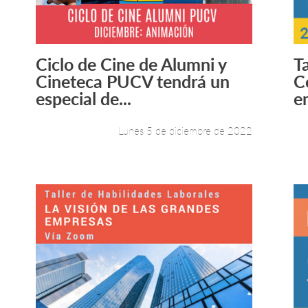
Ciclo de Cine de Alumni y
Ta
Leer más +
Cineteca PUCV tendrá un
C
especial de...
en
Lunes 5 de diciembre de 2022