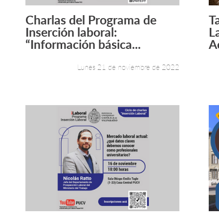
Charlas del Programa de
T
Leer más +
Inserción laboral:
L
“Información básica...
A
Lunes 21 de noviembre de 2022