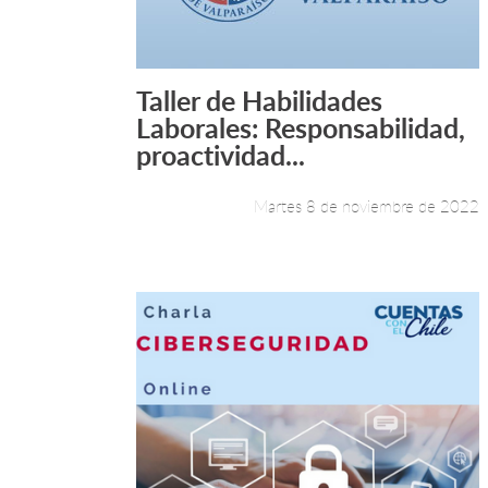
Taller de Habilidades
Leer más +
Laborales: Responsabilidad,
proactividad...
Martes 8 de noviembre de 2022