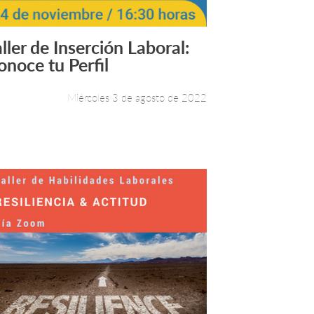
ller de Inserción Laboral:
Leer más +
onoce tu Perfil
Miércoles 3 de agosto de 2022