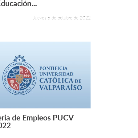
Educación...
Jueves 6 de octubre de 2022
eria de Empleos PUCV
Leer más +
022