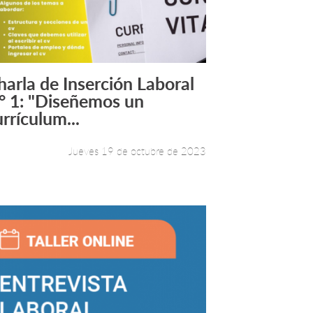
harla de Inserción Laboral
Leer más +
° 1: "Diseñemos un
rrículum...
Jueves 19 de octubre de 2023