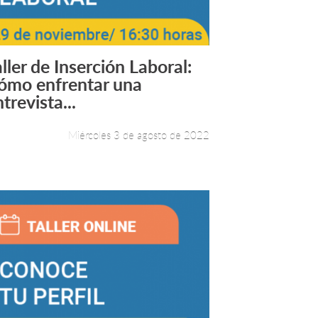
ller de Inserción Laboral:
Leer más +
ómo enfrentar una
trevista...
Miércoles 3 de agosto de 2022