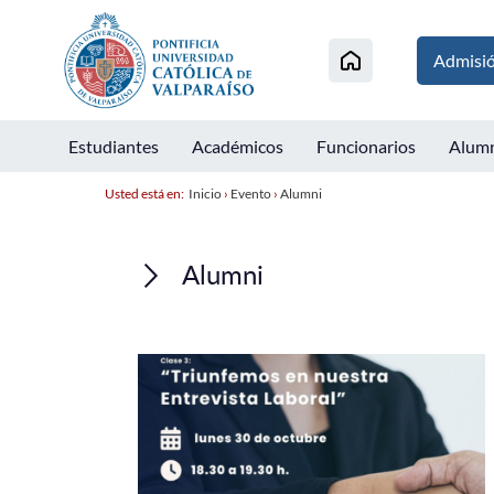
Admisi
Estudiantes
Académicos
Funcionarios
Alum
Usted está en:
Inicio
›
Evento
›
Alumni
Alumni