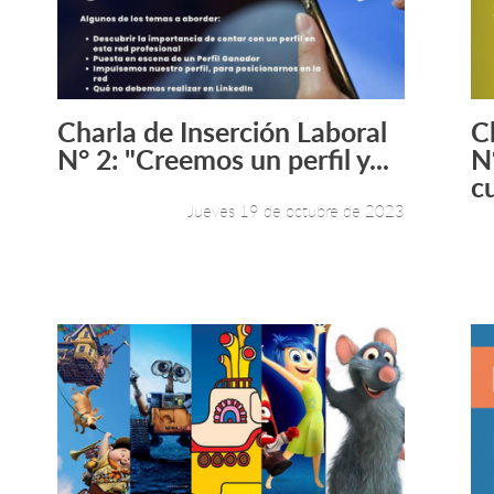
Charla de Inserción Laboral
C
Leer más +
N° 2: "Creemos un perfil y...
N
cu
Jueves 19 de octubre de 2023