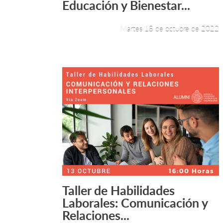
Educación y Bienestar...
Martes 18 de octubre de 2022
Taller de Habilidades
Leer más +
Laborales: Comunicación y
Relaciones...