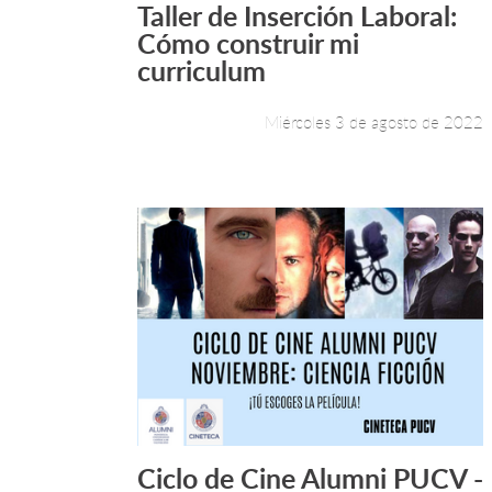
Taller de Inserción Laboral:
Leer más +
Cómo construir mi
curriculum
Miércoles 3 de agosto de 2022
Ciclo de Cine Alumni PUCV -
Leer más +