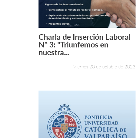
Charla de Inserción Laboral
Leer más +
N° 3: "Triunfemos en
nuestra...
Viernes 20 de octubre de 2023