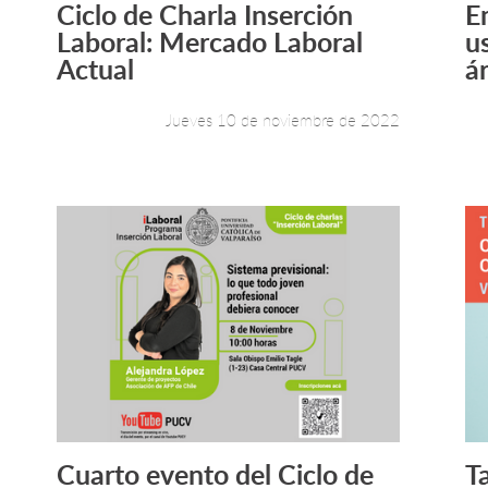
Ciclo de Charla Inserción
E
Leer más +
Laboral: Mercado Laboral
u
Actual
ár
Jueves 10 de noviembre de 2022
Cuarto evento del Ciclo de
T
Leer más +