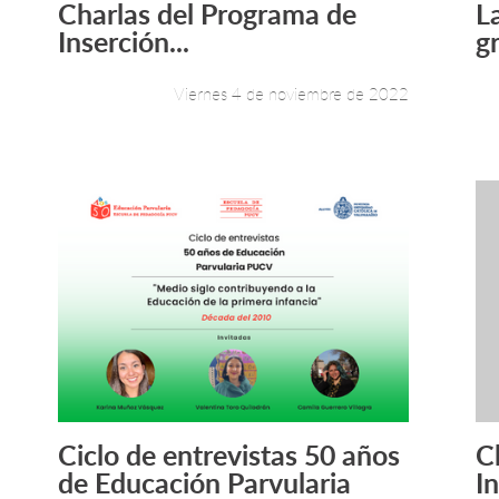
Charlas del Programa de
L
Inserción...
g
Viernes 4 de noviembre de 2022
Ciclo de entrevistas 50 años
C
Leer más +
de Educación Parvularia
In