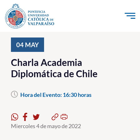
Click acá para ir directamente al contenido
La Universidad
04
MAY
Investigación, Creación e Innovación
Charla Academia
PUCV Internacional
Diplomática de Chile
Vinculación con el Medio
Hora del Evento:
16:30 horas
Admisión
Pregrado
Postgrado
Miercoles 4 de mayo de 2022
Formación Continua